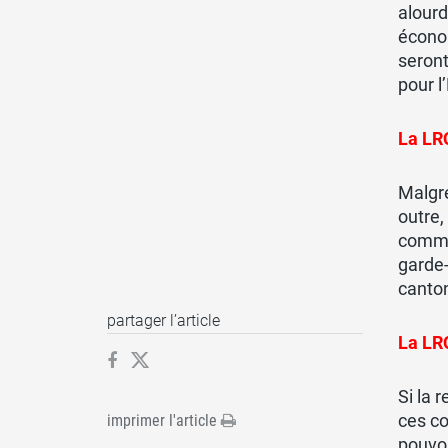
alourd
économ
seron
pour l’
La LR
Malgré
outre,
commun
garde-
canto
partager l’article
La LRC
Si la 
ces co
imprimer l'article
pouvoi