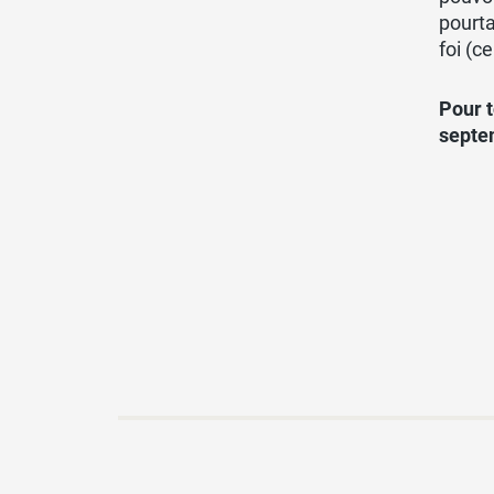
pourta
foi (c
Pour t
septe