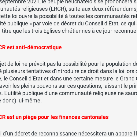
septembre 2021, le peuple neuchâtelois se prononcera su
autés religieuses (LRCR), suite aux deux référendums, 
ette loi ouvre la possibilité à toutes les communautés re
ilité publique » par voie de décret du Conseil d’Etat, ce qui 
itre que les trois Eglises chrétiennes à ce jour reconnue
CR est anti-démocratique
jet de loi ne prévoit pas la possibilité pour la populatio
 plusieurs tentatives d’introduire ce droit dans la loi lo
, le Conseil d’Etat et dans une certaine mesure le Grand
’avoir les pleins pouvoirs sur ces questions, laissant le pr
. L’utilité publique d’une communauté religieuse ne saura
e donc) lui-même.
R est un piège pour les finances cantonales
oi d’un décret de reconnaissance nécessitera un appareil