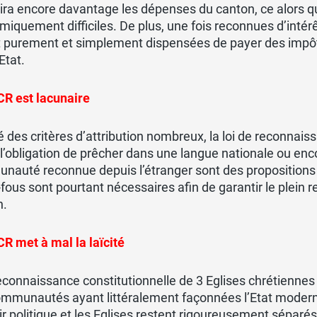
ira encore davantage les dépenses du canton, ce alors 
iquement difficiles. De plus, une fois reconnues d’inté
t purement et simplement dispensées de payer des impô
Etat.
CR est lacunaire
 des critères d’attribution nombreux, la loi de reconnais
 l’obligation de prêcher dans une langue nationale ou enc
auté reconnue depuis l’étranger sont des propositions q
fous sont pourtant nécessaires afin de garantir le plein re
n.
R met à mal la laïcité
reconnaissance constitutionnelle de 3 Eglises chrétiennes
mmunautés ayant littéralement façonnées l’Etat moderne
r politique et les Eglises restent rigoureusement séparés