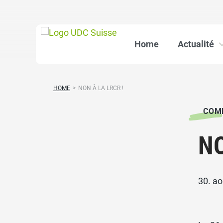
Home
Actualité
HOME
>
NON À LA LRCR !
COM
NO
30. a