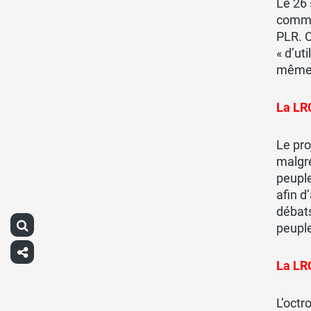
Le 26 
commun
PLR. C
« d’ut
même t
La LR
Le pro
malgré
peuple
afin d
débats
peupl
La LRC
L’octr