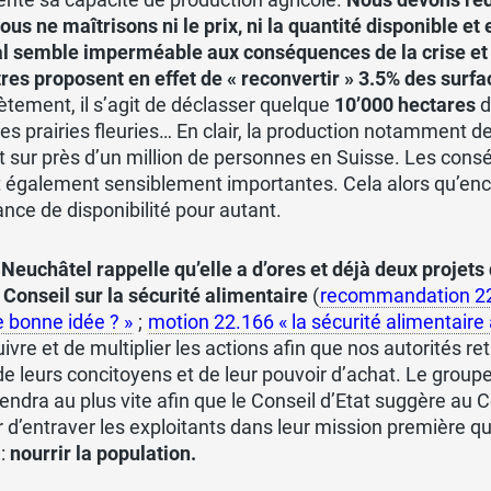
ous ne maîtrisons ni le prix, ni la quantité disponible et
l semble imperméable aux conséquences de la crise et f
res proposent en effet de « reconvertir » 3.5% des surfac
tement, il s’agit de déclasser quelque
10’000 hectares
d
des prairies fleuries… En clair, la production notamment 
 sur près d’un million de personnes en Suisse. Les con
 également sensiblement importantes. Cela alors qu’encor
nce de disponibilité pour autant.
Neuchâtel rappelle qu’elle a d’ores et déjà deux projet
 Conseil
sur la sécurité alimentaire
(
recommandation 22
 bonne idée ? »
;
motion 22.166 « la sécurité alimentaire 
ivre et de multiplier les actions afin que nos autorités r
de leurs concitoyens et de leur pouvoir d’achat. Le grou
iendra au plus vite afin que le Conseil d’Etat suggère au C
 d’entraver les exploitants dans leur mission première qu
 :
nourrir la population.