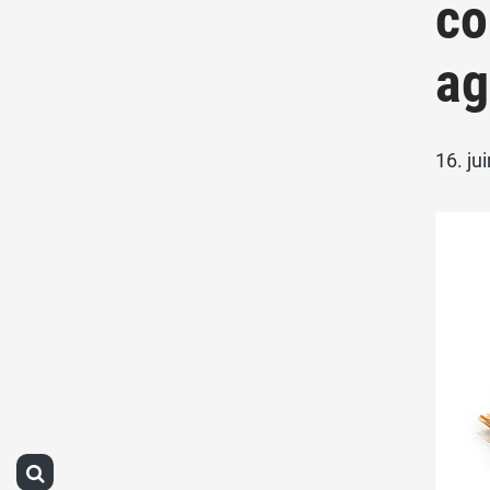
co
ag
16. ju