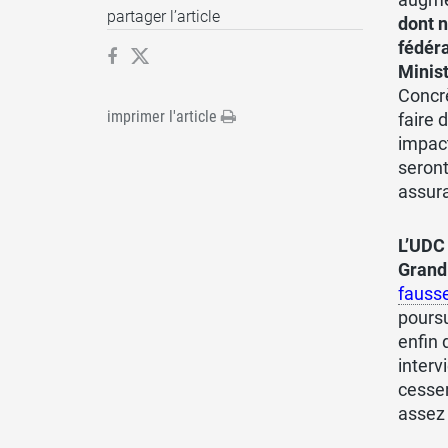
partager l’article
dont n
fédéra
Minist
Concrè
imprimer l'article
faire 
impact
seront
assura
L’UDC 
Grand
fausse
poursu
enfin 
interv
cesser
assez