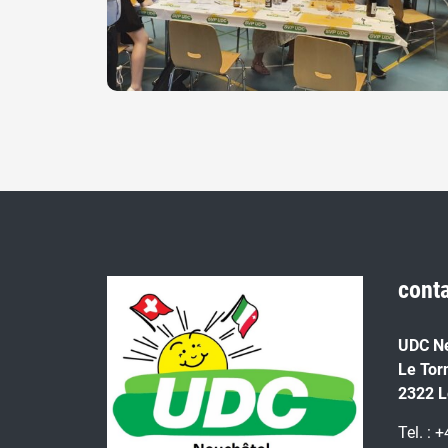
cont
UDC N
Le Tor
2322 L
Tel. : 