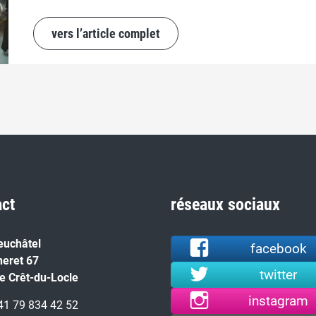
vers l’article complet
act
réseaux sociaux
euchâtel
facebook
neret 67
twitter
e Crêt-du-Locle
instagram
+41 79 834 42 52