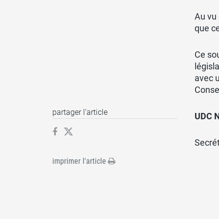
Au vu 
que ce
Ce sou
législ
avec u
Conseil
partager l’article
UDC N
Secrét
imprimer l'article