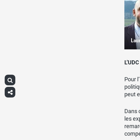
L’UDC 
Pour l
politi
peut e
Dans c
les ex
remar
compé