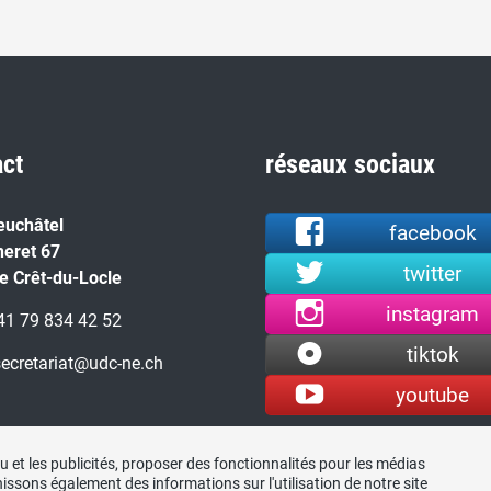
act
réseaux sociaux
euchâtel
facebook
neret 67
twitter
e Crêt-du-Locle
instagram
+41 79 834 42 52
tiktok
secretariat@udc-ne.ch
youtube
 et les publicités, proposer des fonctionnalités pour les médias
nissons également des informations sur l'utilisation de notre site