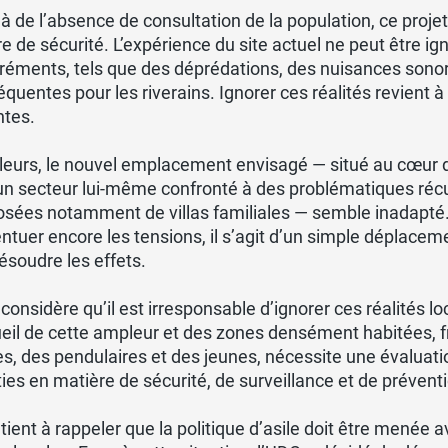
à de l’absence de consultation de la population, ce proj
e de sécurité. L’expérience du site actuel ne peut être i
éments, tels que des déprédations, des nuisances sonore
équentes pour les riverains. Ignorer ces réalités revient à
ntes.
lleurs, le nouvel emplacement envisagé — situé au cœur d
un secteur lui-même confronté à des problématiques récur
ées notamment de villas familiales — semble inadapté. U
ntuer encore les tensions, il s’agit d’un simple déplacem
résoudre les effets.
considère qu’il est irresponsable d’ignorer ces réalités l
ueil de cette ampleur et des zones densément habitées,
es, des pendulaires et des jeunes, nécessite une évaluatio
ies en matière de sécurité, de surveillance et de préve
tient à rappeler que la politique d’asile doit être menée 