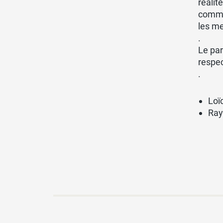
réalit
commun
les me
.
Le par
respec
.
Loï
Ray