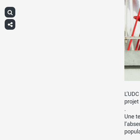
L’UDC 
projet
.
Une te
l’abse
popul
.