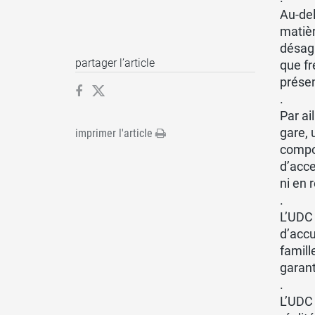
Au-del
matièr
désagr
partager l’article
que fr
prése
.
Par ai
gare, 
imprimer l'article
compos
d’acce
ni en 
.
L’UDC 
d’acc
famill
garant
.
L’UDC 