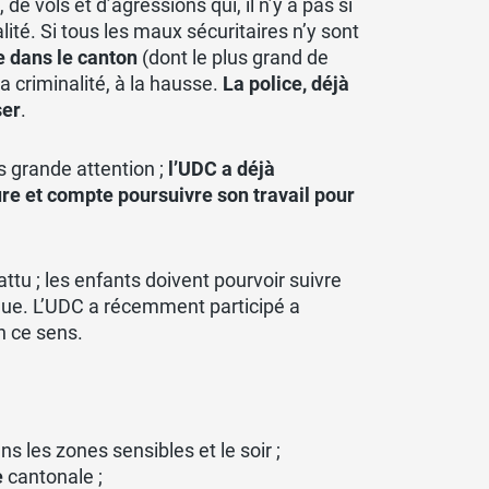
de vols et d’agressions qui, il n’y a pas si
té. Si tous les maux sécuritaires n’y sont
e dans le canton
(dont le plus grand de
 criminalité, à la hausse.
La police, déjà
ser
.
s grande attention ;
l’UDC a déjà
ure et compte poursuivre son travail pour
tu ; les enfants doivent pourvoir suivre
ique. L’UDC a récemment participé a
n ce sens.
 les zones sensibles et le soir ;
e
cantonale ;