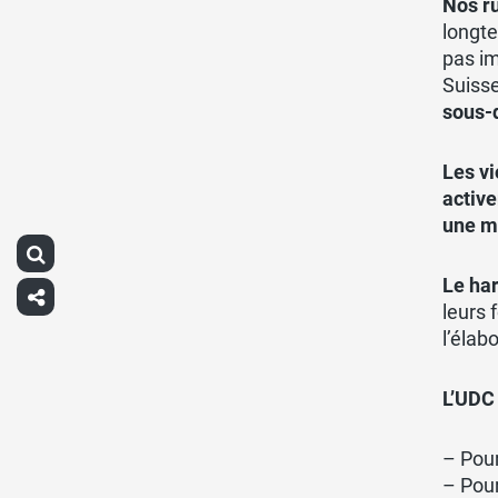
Nos r
longte
pas im
Suisse
sous-d
Les v
active
une me
Le ha
leurs 
l’élab
L’UDC
– Pou
– Pou