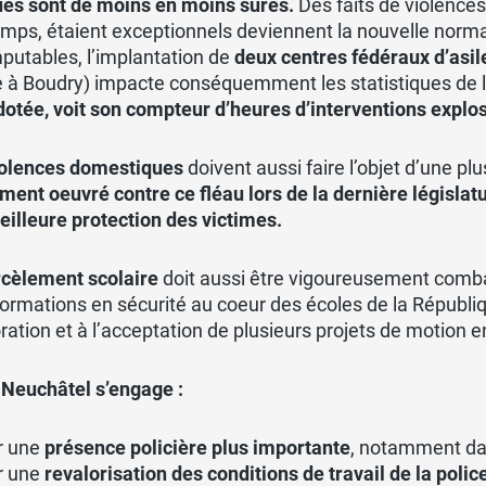
ues sont de moins en moins sûres.
Des faits de violences, 
mps, étaient exceptionnels deviennent la nouvelle normali
putables, l’implantation de
deux centres fédéraux d’asil
 à Boudry) impacte conséquemment les statistiques de la
otée, voit son compteur d’heures d’interventions explo
iolences domestiques
doivent aussi faire l’objet d’une plu
ment oeuvré contre ce fléau lors de la dernière législat
illeure protection des victimes.
rcèlement scolaire
doit aussi être vigoureusement combat
formations en sécurité au coeur des écoles de la Républ
oration et à l’acceptation de plusieurs projets de motion e
 Neuchâtel s’engage :
r une
présence policière plus importante
, notamment dans
r une
revalorisation des conditions de travail de la polic