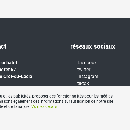
act
réseaux sociaux
euchâtel
facebook
neret 67
twitter
e Crêt-du-Locle
instagram
tiktok
+41 79 834 42 52
youtube
 et les publicités, proposer des fonctionnalités pour les médias
secretariat@udc-ne.ch
nissons également des informations sur l'utilisation de notre site
é et de l’analyse.
Voir les détails
Protection des données